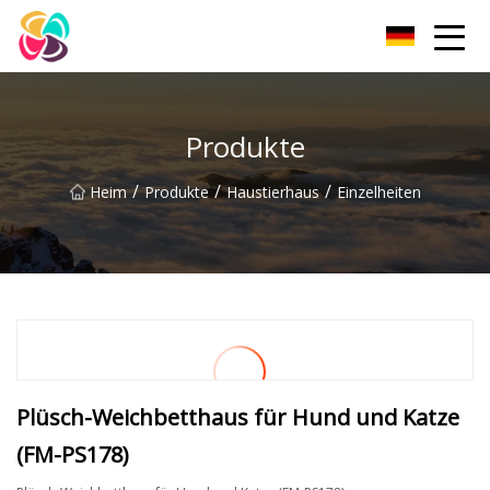
Shaanxi Haustierbett Co., Ltd
Produkte
/
/
/
Heim
Produkte
Haustierhaus
Einzelheiten
Plüsch-Weichbetthaus für Hund und Katze
(FM-PS178)